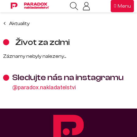
Přejít
Nákupní
na
košík
obsah
Aktuality
Život za zdmi
Záznamy nebyly nalezeny...
Sledujte nás na instagramu
@paradox.nakladatelstvi
Z
á
p
a