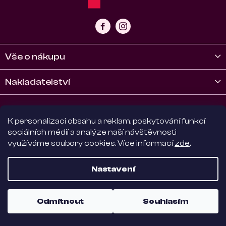
t
í
Vše o nákupu
Nakladatelství
Kontakt
K personalizaci obsahu a reklam, poskytování funkcí
sociálních médií a analýze naší návštěvnosti
využíváme soubory cookies. Více informací
zde
.
Copyright 2026
Nakladatelství Paradox
. Všechna
práva vyhrazena.
Upravit nastavení cookies
Nastavení
Vytvořil Shoptet
|
D2 Solutions
|
Shopcode
Odmítnout
Souhlasím